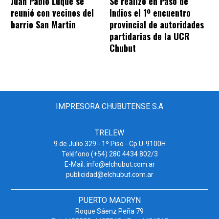
Juan Pablo Luque se
Se realizó en Paso de
reunió con vecinos del
Indios el 1º encuentro
barrio San Martin
provincial de autoridades
partidarias de la UCR
Chubut
IMPRESORA CHUBUTENSE S.A
TRELEW
9 de Julio 329 - 1º Piso - Cp U-9100H
Teléfono (+54) 280 4434 802/3
E-Mail: info@elchubut.com.ar
publicidad@elchubut.com.ar
PUERTO MADRYN
Roque Sáenz Peña 79