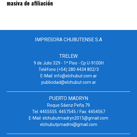
masiva de afiliación
IMPRESORA CHUBUTENSE S.A
TRELEW
9 de Julio 329 - 1º Piso - Cp U-9100H
Teléfono (+54) 280 4434 802/3
E-Mail: info@elchubut.com.ar
publicidad@elchubut.com.ar
PUERTO MADRYN
Roque Sáenz Peña 79
Tel: 4455555. 4457545 / Fax: 4454567
E-Mail: elchubutmadryn2015@gmail.com
elchubutpmadmi@gmail.com