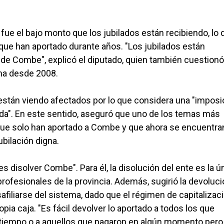
fue el bajo monto que los jubilados están recibiendo, lo 
 que han aportado durante años. "Los jubilados están
de Combe", explicó el diputado, quien también cuestionó
ema desde 2008.
están viendo afectados por lo que considera una "imposi
ada". En este sentido, aseguró que uno de los temas más
que solo han aportado a Combe y que ahora se encuentra
bilación digna.
es disolver Combe". Para él, la disolución del ente es la ú
rofesionales de la provincia. Además, sugirió la devoluc
filiarse del sistema, dado que el régimen de capitalizac
pia caja. "Es fácil devolver lo aportado a todos los que
 tiempo o a aquellos que pagaron en algún momento pero