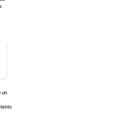
s.
e un
ntento