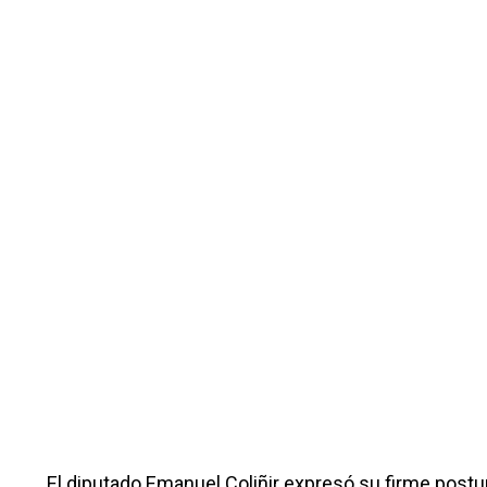
El diputado Emanuel Coliñir expresó su firme postura