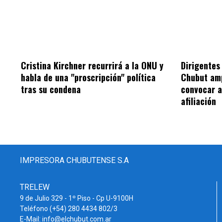
Cristina Kirchner recurrirá a la ONU y
Dirigentes 
habla de una "proscripción" política
Chubut amp
tras su condena
convocar 
afiliación
IMPRESORA CHUBUTENSE S.A
TRELEW
9 de Julio 329 - 1º Piso - Cp U-9100H
Teléfono (+54) 280 4434 802/3
E-Mail: info@elchubut.com.ar