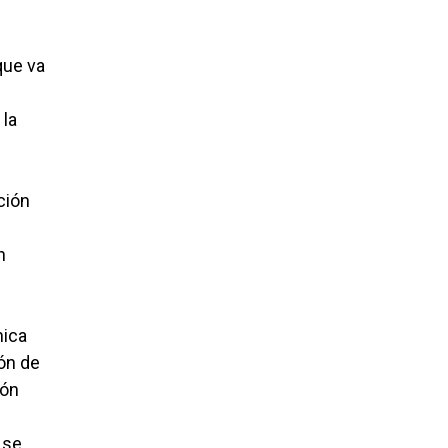
que va
 la
ción
n
nica
ión de
ión
 se