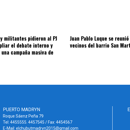
y militantes pidieron al PJ
Juan Pablo Luque se reunió
liar el debate interno y
vecinos del barrio San Mar
a una campaña masiva de
PUERTO MADRYN
Roque Sáenz Peña 79
Tel: 4455555. 4457545 / Fax: 4454567
E-Mail: elchubutmadryn2015@gmail.com