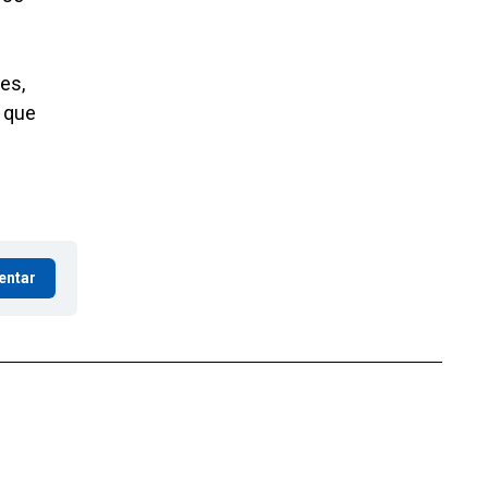
es,
 que
entar