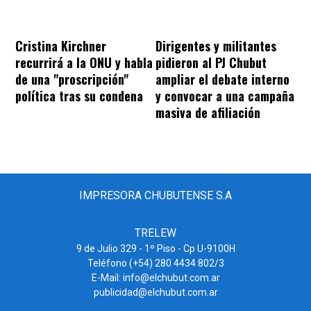
Cristina Kirchner
Dirigentes y militantes
recurrirá a la ONU y habla
pidieron al PJ Chubut
de una "proscripción"
ampliar el debate interno
política tras su condena
y convocar a una campaña
masiva de afiliación
IMPRESORA CHUBUTENSE S.A
TRELEW
9 de Julio 329 - 1º Piso - Cp U-9100H
Teléfono (+54) 280 4434 802/3
E-Mail: info@elchubut.com.ar
publicidad@elchubut.com.ar