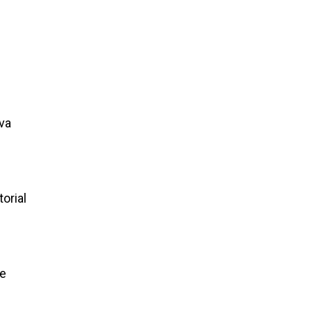
va
orial
de