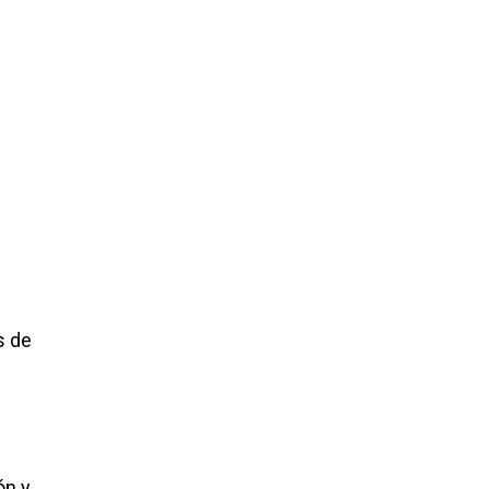
s de
ón y