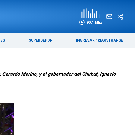
EDICIÓN IMPRESA
FUNEBRES
90.1 Mhz
RES
SUPERDEPOR
INGRESAR
/
REGISTRARSE
, Gerardo Merino, y el gobernador del Chubut, Ignacio