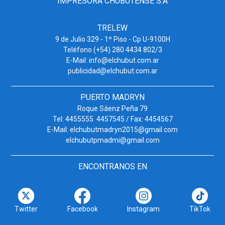
IMPRESORA CHUBUTENSE S.A
TRELEW
9 de Julio 329 - 1º Piso - Cp U-9100H
Teléfono (+54) 280 4434 802/3
E-Mail: info@elchubut.com.ar
publicidad@elchubut.com.ar
PUERTO MADRYN
Roque Sáenz Peña 79
Tel: 4455555. 4457545 / Fax: 4454567
E-Mail: elchubutmadryn2015@gmail.com
elchubutpmadmi@gmail.com
ENCONTRANOS EN
Twitter
Facebook
Instagram
TikTok