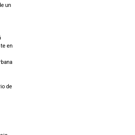
de un
á
ste en
urbana
rio de