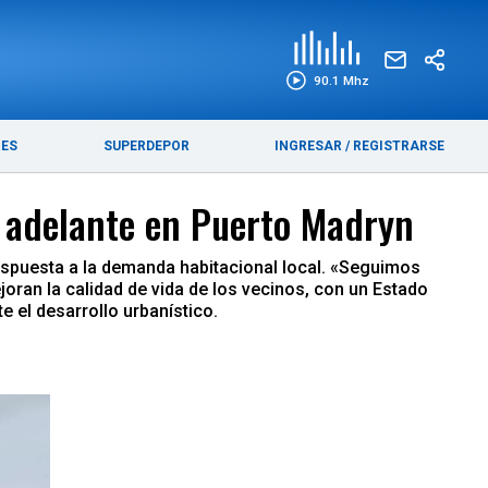
EDICIÓN IMPRESA
FUNEBRES
90.1 Mhz
RES
SUPERDEPOR
INGRESAR
/
REGISTRARSE
va adelante en Puerto Madryn
respuesta a la demanda habitacional local. «Seguimos
oran la calidad de vida de los vecinos, con un Estado
e el desarrollo urbanístico.