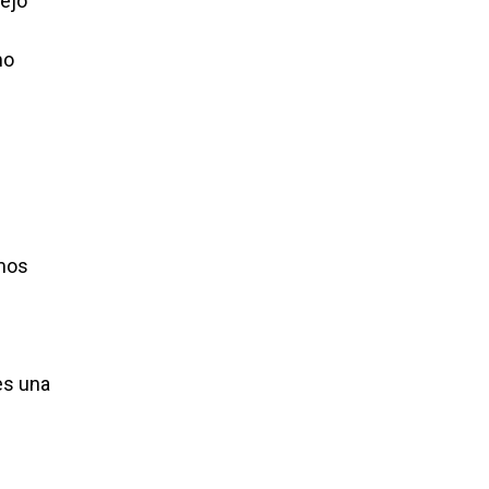
lejo
mo
amos
es una