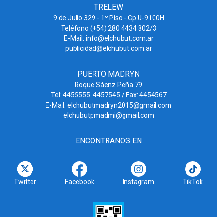
TRELEW
9 de Julio 329 - 1º Piso - Cp U-9100H
Teléfono (+54) 280 4434 802/3
E-Mail: info@elchubut.com.ar
publicidad@elchubut.com.ar
PUERTO MADRYN
Roque Sáenz Peña 79
Tel: 4455555. 4457545 / Fax: 4454567
E-Mail: elchubutmadryn2015@gmail.com
elchubutpmadmi@gmail.com
ENCONTRANOS EN
Twitter
Facebook
Instagram
TikTok