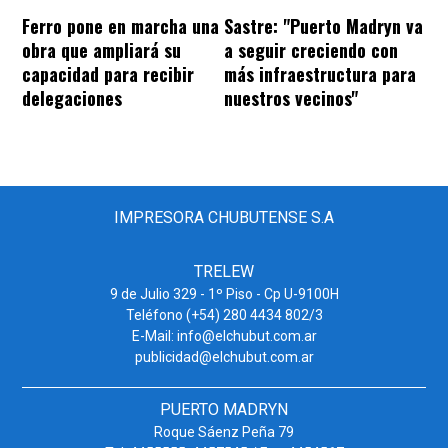
Ferro pone en marcha una
Sastre: "Puerto Madryn va
obra que ampliará su
a seguir creciendo con
capacidad para recibir
más infraestructura para
delegaciones
nuestros vecinos"
IMPRESORA CHUBUTENSE S.A
TRELEW
9 de Julio 329 - 1º Piso - Cp U-9100H
Teléfono (+54) 280 4434 802/3
E-Mail: info@elchubut.com.ar
publicidad@elchubut.com.ar
PUERTO MADRYN
Roque Sáenz Peña 79