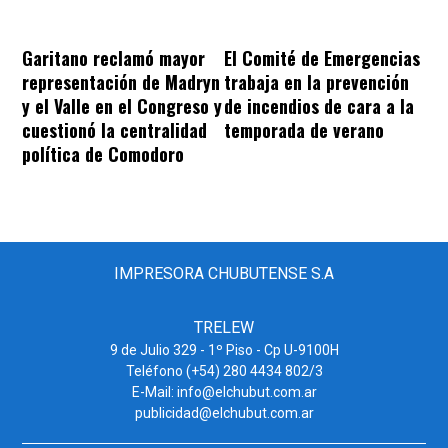
Garitano reclamó mayor
El Comité de Emergencias
representación de Madryn
trabaja en la prevención
y el Valle en el Congreso y
de incendios de cara a la
cuestionó la centralidad
temporada de verano
política de Comodoro
IMPRESORA CHUBUTENSE S.A
TRELEW
9 de Julio 329 - 1º Piso - Cp U-9100H
Teléfono (+54) 280 4434 802/3
E-Mail: info@elchubut.com.ar
publicidad@elchubut.com.ar