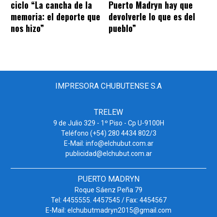
ciclo “La cancha de la
Puerto Madryn hay que
memoria: el deporte que
devolverle lo que es del
nos hizo”
pueblo”
IMPRESORA CHUBUTENSE S.A
TRELEW
9 de Julio 329 - 1º Piso - Cp U-9100H
Teléfono (+54) 280 4434 802/3
E-Mail: info@elchubut.com.ar
publicidad@elchubut.com.ar
PUERTO MADRYN
Roque Sáenz Peña 79
Tel: 4455555. 4457545 / Fax: 4454567
E-Mail: elchubutmadryn2015@gmail.com