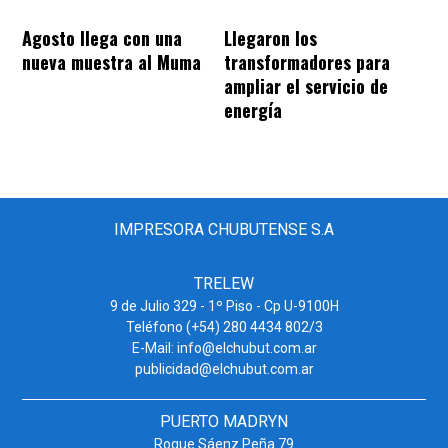
Agosto llega con una
Llegaron los
nueva muestra al Muma
transformadores para
ampliar el servicio de
energía
IMPRESORA CHUBUTENSE S.A
TRELEW
9 de Julio 329 - 1º Piso - Cp U-9100H
Teléfono (+54) 280 4434 802/3
E-Mail: info@elchubut.com.ar
publicidad@elchubut.com.ar
PUERTO MADRYN
Roque Sáenz Peña 79