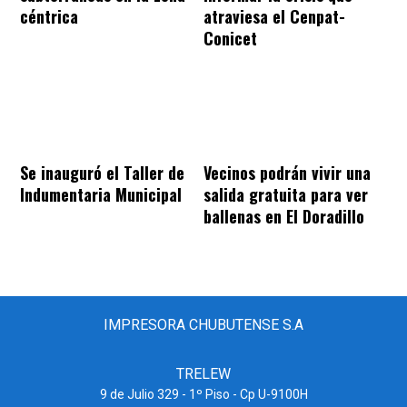
céntrica
atraviesa el Cenpat-
Conicet
Se inauguró el Taller de
Vecinos podrán vivir una
Indumentaria Municipal
salida gratuita para ver
ballenas en El Doradillo
IMPRESORA CHUBUTENSE S.A
TRELEW
9 de Julio 329 - 1º Piso - Cp U-9100H