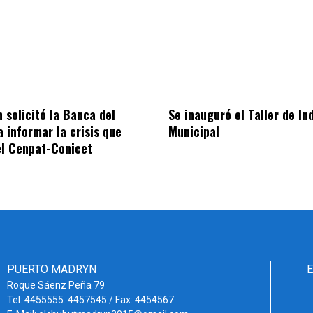
 solicitó la Banca del
Se inauguró el Taller de I
a informar la crisis que
Municipal
el Cenpat-Conicet
PUERTO MADRYN
Roque Sáenz Peña 79
Tel: 4455555. 4457545 / Fax: 4454567