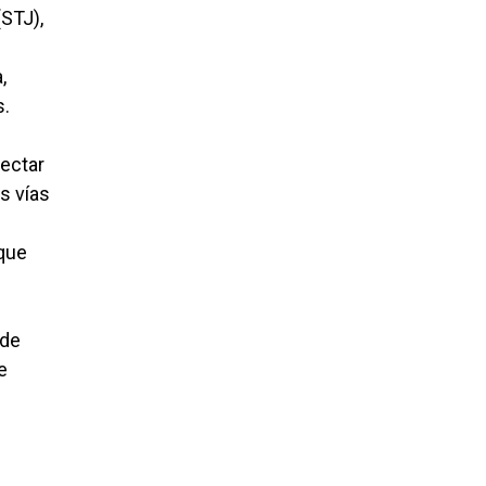
(STJ),
,
s.
tectar
as vías
 que
 de
e