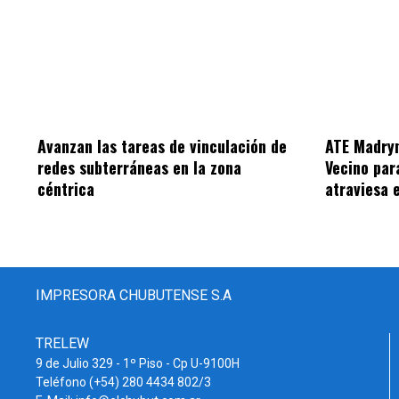
Avanzan las tareas de vinculación de
ATE Madryn
redes subterráneas en la zona
Vecino par
céntrica
atraviesa 
IMPRESORA CHUBUTENSE S.A
TRELEW
9 de Julio 329 - 1º Piso - Cp U-9100H
Teléfono (+54) 280 4434 802/3