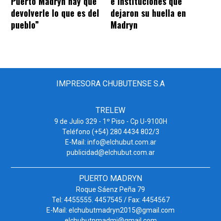
Puerto Madryn hay que
e instituciones que
devolverle lo que es del
dejaron su huella en
pueblo”
Madryn
IMPRESORA CHUBUTENSE S.A
TRELEW
9 de Julio 329 - 1º Piso - Cp U-9100H
Teléfono (+54) 280 4434 802/3
E-Mail: info@elchubut.com.ar
publicidad@elchubut.com.ar
PUERTO MADRYN
Roque Sáenz Peña 79
Tel: 4455555. 4457545 / Fax: 4454567
E-Mail: elchubutmadryn2015@gmail.com
elchubutpmadmi@gmail.com