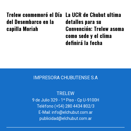
Trelew conmemoró el Día
La UCR de Chubut ultima
del Desembarco en la
detalles para su
capilla Moriah
Convención: Trelew asoma
como sede y el clima
definirá la fecha
IMPRESORA CHUBUTENSE S.A
TRELEW
9 de Julio 329 - 1º Piso - Cp U-9100H
Teléfono (+54) 280 4434 802/3
E-Mail: info@elchubut.com.ar
publicidad@elchubut.com.ar