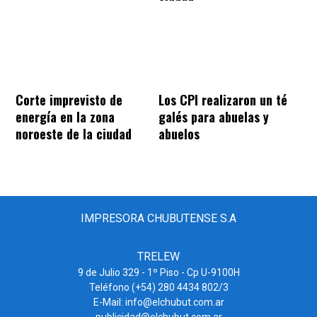
Corte imprevisto de
Los CPI realizaron un té
energía en la zona
galés para abuelas y
noroeste de la ciudad
abuelos
IMPRESORA CHUBUTENSE S.A
TRELEW
9 de Julio 329 - 1º Piso - Cp U-9100H
Teléfono (+54) 280 4434 802/3
E-Mail: info@elchubut.com.ar
publicidad@elchubut.com.ar