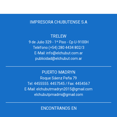
IMPRESORA CHUBUTENSE S.A
TRELEW
9 de Julio 329 - 1º Piso - Cp U-9100H
Teléfono (+54) 280 4434 802/3
E-Mail: info@elchubut.com.ar
publicidad@elchubut.com.ar
PUERTO MADRYN
Roque Sáenz Peña 79
Tel: 4455555. 4457545 / Fax: 4454567
E-Mail: elchubutmadryn2015@gmail.com
elchubutpmadmi@gmail.com
ENCONTRANOS EN