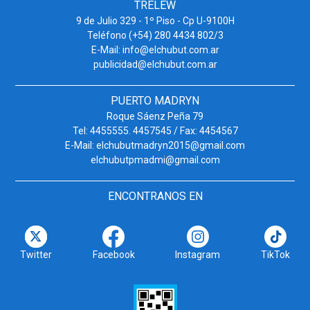
TRELEW
9 de Julio 329 - 1º Piso - Cp U-9100H
Teléfono (+54) 280 4434 802/3
E-Mail: info@elchubut.com.ar
publicidad@elchubut.com.ar
PUERTO MADRYN
Roque Sáenz Peña 79
Tel: 4455555. 4457545 / Fax: 4454567
E-Mail: elchubutmadryn2015@gmail.com
elchubutpmadmi@gmail.com
ENCONTRANOS EN
Twitter
Facebook
Instagram
TikTok