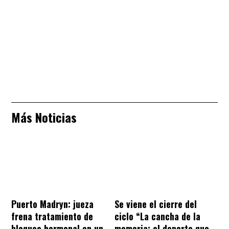
Más Noticias
Puerto Madryn: jueza
Se viene el cierre del
frena tratamiento de
ciclo “La cancha de la
bloqueo hormonal en un
memoria: el deporte que