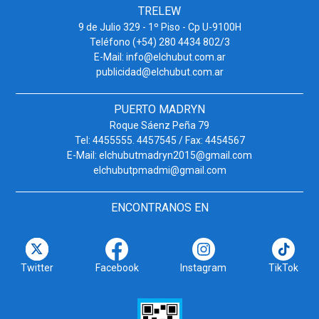
TRELEW
9 de Julio 329 - 1º Piso - Cp U-9100H
Teléfono (+54) 280 4434 802/3
E-Mail: info@elchubut.com.ar
publicidad@elchubut.com.ar
PUERTO MADRYN
Roque Sáenz Peña 79
Tel: 4455555. 4457545 / Fax: 4454567
E-Mail: elchubutmadryn2015@gmail.com
elchubutpmadmi@gmail.com
ENCONTRANOS EN
Twitter
Facebook
Instagram
TikTok