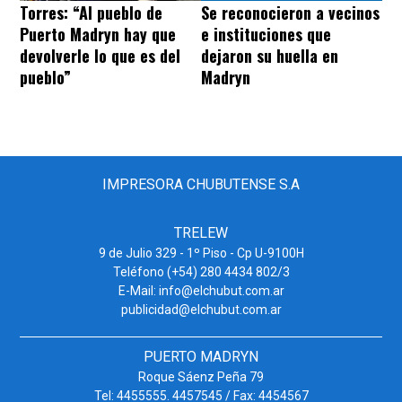
Torres: “Al pueblo de
Se reconocieron a vecinos
Puerto Madryn hay que
e instituciones que
devolverle lo que es del
dejaron su huella en
pueblo”
Madryn
IMPRESORA CHUBUTENSE S.A
TRELEW
9 de Julio 329 - 1º Piso - Cp U-9100H
Teléfono (+54) 280 4434 802/3
E-Mail: info@elchubut.com.ar
publicidad@elchubut.com.ar
PUERTO MADRYN
Roque Sáenz Peña 79
Tel: 4455555. 4457545 / Fax: 4454567