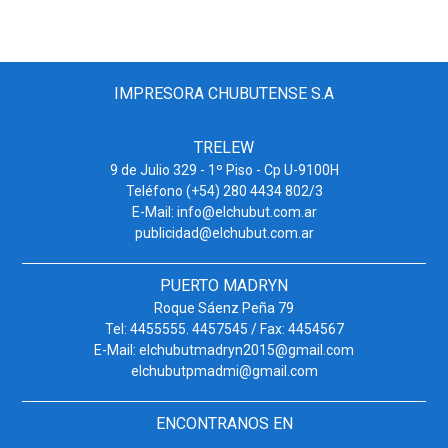
IMPRESORA CHUBUTENSE S.A
TRELEW
9 de Julio 329 - 1º Piso - Cp U-9100H
Teléfono (+54) 280 4434 802/3
E-Mail: info@elchubut.com.ar
publicidad@elchubut.com.ar
PUERTO MADRYN
Roque Sáenz Peña 79
Tel: 4455555. 4457545 / Fax: 4454567
E-Mail: elchubutmadryn2015@gmail.com
elchubutpmadmi@gmail.com
ENCONTRANOS EN