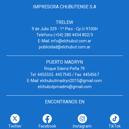
IMPRESORA CHUBUTENSE S.A
TRELEW
9 de Julio 329 - 1º Piso - Cp U-9100H
Teléfono (+54) 280 4434 802/3
E-Mail: info@elchubut.com.ar
publicidad@elchubut.com.ar
PUERTO MADRYN
Roque Sáenz Peña 79
Tel: 4455555. 4457545 / Fax: 4454567
E-Mail: elchubutmadryn2015@gmail.com
elchubutpmadmi@gmail.com
ENCONTRANOS EN
Twitter
Facebook
Instagram
TikTok