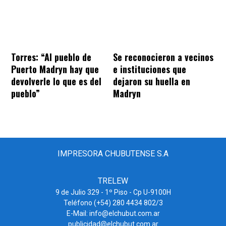
Torres: “Al pueblo de
Se reconocieron a vecinos
Puerto Madryn hay que
e instituciones que
devolverle lo que es del
dejaron su huella en
pueblo”
Madryn
IMPRESORA CHUBUTENSE S.A
TRELEW
9 de Julio 329 - 1º Piso - Cp U-9100H
Teléfono (+54) 280 4434 802/3
E-Mail: info@elchubut.com.ar
publicidad@elchubut.com.ar