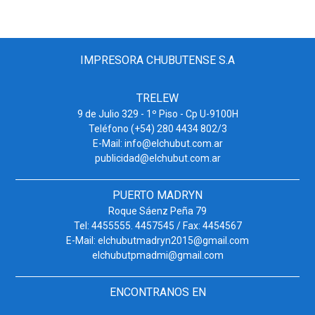
IMPRESORA CHUBUTENSE S.A
TRELEW
9 de Julio 329 - 1º Piso - Cp U-9100H
Teléfono (+54) 280 4434 802/3
E-Mail: info@elchubut.com.ar
publicidad@elchubut.com.ar
PUERTO MADRYN
Roque Sáenz Peña 79
Tel: 4455555. 4457545 / Fax: 4454567
E-Mail: elchubutmadryn2015@gmail.com
elchubutpmadmi@gmail.com
ENCONTRANOS EN