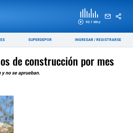
EDICIÓN IMPRESA
FUNEBRES
90.1 Mhz
RES
SUPERDEPOR
INGRESAR
/
REGISTRARSE
nos de construcción por mes
n y no se aprueban.