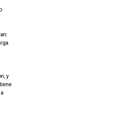
o
an:
arga
n, y
tiene
 a