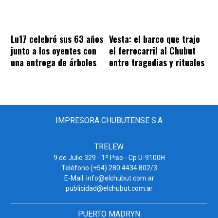
Lu17 celebró sus 63 años
Vesta: el barco que trajo
junto a los oyentes con
el ferrocarril al Chubut
una entrega de árboles
entre tragedias y rituales
IMPRESORA CHUBUTENSE S.A
TRELEW
9 de Julio 329 - 1º Piso - Cp U-9100H
Teléfono (+54) 280 4434 802/3
E-Mail: info@elchubut.com.ar
publicidad@elchubut.com.ar
PUERTO MADRYN