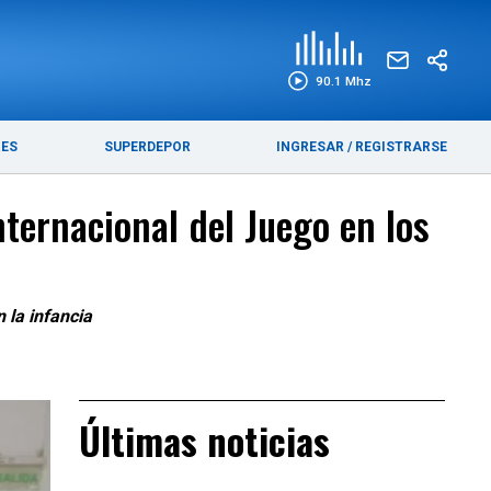
EDICIÓN IMPRESA
FUNEBRES
90.1 Mhz
RES
SUPERDEPOR
INGRESAR
/
REGISTRARSE
nternacional del Juego en los
 la infancia
Últimas noticias