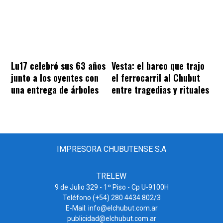
Lu17 celebró sus 63 años
Vesta: el barco que trajo
junto a los oyentes con
el ferrocarril al Chubut
una entrega de árboles
entre tragedias y rituales
IMPRESORA CHUBUTENSE S.A
TRELEW
9 de Julio 329 - 1º Piso - Cp U-9100H
Teléfono (+54) 280 4434 802/3
E-Mail: info@elchubut.com.ar
publicidad@elchubut.com.ar