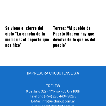
Se viene el cierre del
Torres: “Al pueblo de
ciclo “La cancha de la
Puerto Madryn hay que
memoria: el deporte que
devolverle lo que es del
nos hizo”
pueblo”
IMPRESORA CHUBUTENSE S.A
TRELEW
9 de Julio 329 - 1º Piso - Cp U-9100H
Teléfono (+54) 280 4434 802/3
E-Mail: info@elchubut.com.ar