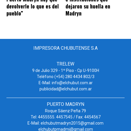
devolverle lo que es del
dejaron su huella en
pueblo”
Madryn
IMPRESORA CHUBUTENSE S.A
TRELEW
9 de Julio 329 - 1º Piso - Cp U-9100H
Teléfono (+54) 280 4434 802/3
E-Mail: info@elchubut.com.ar
publicidad@elchubut.com.ar
PUERTO MADRYN
Roque Sáenz Peña 79
Tel: 4455555. 4457545 / Fax: 4454567
E-Mail: elchubutmadryn2015@gmail.com
elchubutpmadmi@gmail.com