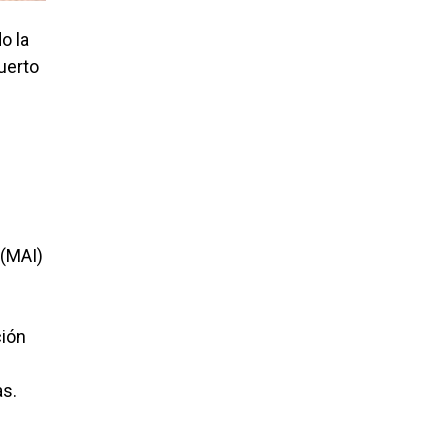
o la
uerto
 (MAI)
ción
as.