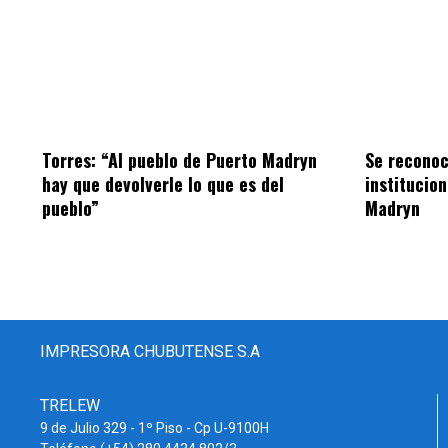
Torres: “Al pueblo de Puerto Madryn
Se reconoc
hay que devolverle lo que es del
institucio
pueblo”
Madryn
IMPRESORA CHUBUTENSE S.A
TRELEW
9 de Julio 329 - 1º Piso - Cp U-9100H