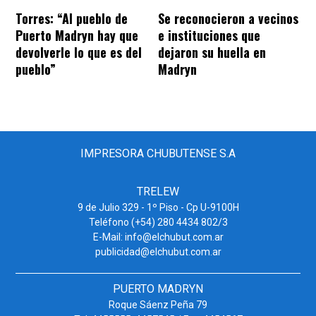
Torres: “Al pueblo de
Se reconocieron a vecinos
Puerto Madryn hay que
e instituciones que
devolverle lo que es del
dejaron su huella en
pueblo”
Madryn
IMPRESORA CHUBUTENSE S.A
TRELEW
9 de Julio 329 - 1º Piso - Cp U-9100H
Teléfono (+54) 280 4434 802/3
E-Mail: info@elchubut.com.ar
publicidad@elchubut.com.ar
PUERTO MADRYN
Roque Sáenz Peña 79