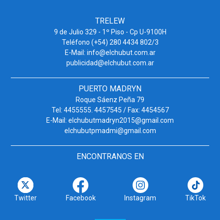
TRELEW
9 de Julio 329 - 1º Piso - Cp U-9100H
Teléfono (+54) 280 4434 802/3
E-Mail: info@elchubut.com.ar
publicidad@elchubut.com.ar
PUERTO MADRYN
Roque Sáenz Peña 79
Tel: 4455555. 4457545 / Fax: 4454567
E-Mail: elchubutmadryn2015@gmail.com
elchubutpmadmi@gmail.com
ENCONTRANOS EN
Twitter
Facebook
Instagram
TikTok