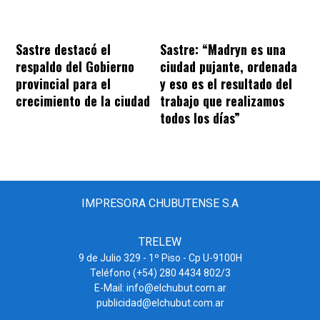
Sastre destacó el
Sastre: “Madryn es una
respaldo del Gobierno
ciudad pujante, ordenada
provincial para el
y eso es el resultado del
crecimiento de la ciudad
trabajo que realizamos
todos los días”
IMPRESORA CHUBUTENSE S.A
TRELEW
9 de Julio 329 - 1º Piso - Cp U-9100H
Teléfono (+54) 280 4434 802/3
E-Mail: info@elchubut.com.ar
publicidad@elchubut.com.ar