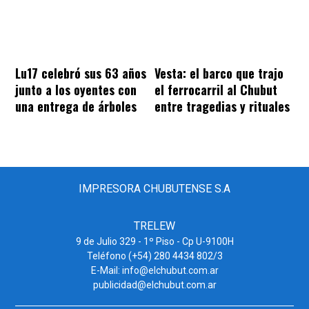
Lu17 celebró sus 63 años
Vesta: el barco que trajo
junto a los oyentes con
el ferrocarril al Chubut
una entrega de árboles
entre tragedias y rituales
IMPRESORA CHUBUTENSE S.A
TRELEW
9 de Julio 329 - 1º Piso - Cp U-9100H
Teléfono (+54) 280 4434 802/3
E-Mail: info@elchubut.com.ar
publicidad@elchubut.com.ar