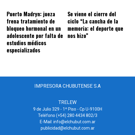
Puerto Madryn: jueza
Se viene el cierre del
frena tratamiento de
ciclo “La cancha de la
bloqueo hormonal en un
memoria: el deporte que
adolescente por falta de
nos hizo”
estudios médicos
especializados
IMPRESORA CHUBUTENSE S.A
TRELEW
9 de Julio 329 - 1º Piso - Cp U-9100H
Teléfono (+54) 280 4434 802/3
E-Mail: info@elchubut.com.ar
publicidad@elchubut.com.ar