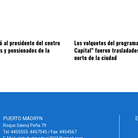
ió al presidente del centro
Los volquetes del programa
os y pensionados de la
Capital" fueron trasladado
norte de la ciudad
PUERTO MADRYN
Roque Sáenz Peña 79
Tel: 4455555. 4457545 / Fax: 4454567