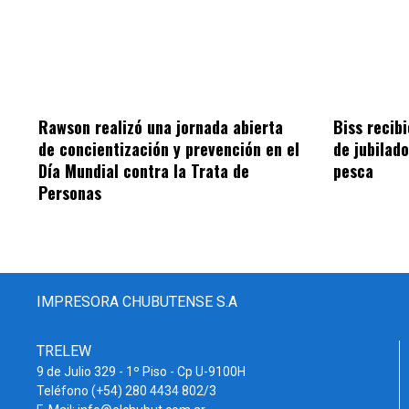
Rawson realizó una jornada abierta
Biss recib
de concientización y prevención en el
de jubilad
Día Mundial contra la Trata de
pesca
Personas
IMPRESORA CHUBUTENSE S.A
TRELEW
9 de Julio 329 - 1º Piso - Cp U-9100H
Teléfono (+54) 280 4434 802/3