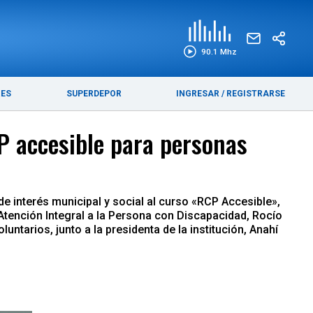
EDICIÓN IMPRESA
FUNEBRES
90.1 Mhz
RES
SUPERDEPOR
INGRESAR
/
REGISTRARSE
P accesible para personas
de interés municipal y social al curso «RCP Accesible»,
 Atención Integral a la Persona con Discapacidad, Rocío
ntarios, junto a la presidenta de la institución, Anahí