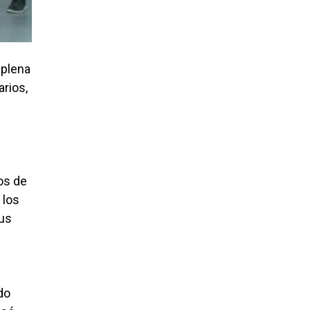
 plena
arios,
os de
 los
sus
do