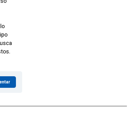
esó
lo
ipo
busca
stos.
entar