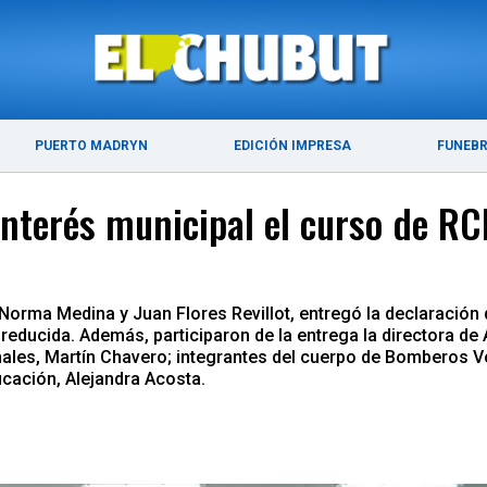
ÚLTIMAS NOTICIAS
PUERTO MADRYN
PUERTO MADRYN
EDICIÓN IMPRESA
FUNEB
interés municipal el curso de RC
 Norma Medina y Juan Flores Revillot, entregó la declaración 
reducida. Además, participaron de la entrega la directora de
ales, Martín Chavero; integrantes del cuerpo de Bomberos Volu
ucación, Alejandra Acosta.