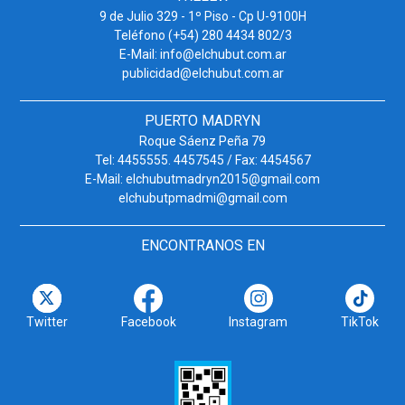
9 de Julio 329 - 1º Piso - Cp U-9100H
Teléfono (+54) 280 4434 802/3
E-Mail: info@elchubut.com.ar
publicidad@elchubut.com.ar
PUERTO MADRYN
Roque Sáenz Peña 79
Tel: 4455555. 4457545 / Fax: 4454567
E-Mail: elchubutmadryn2015@gmail.com
elchubutpmadmi@gmail.com
ENCONTRANOS EN
Twitter
Facebook
Instagram
TikTok