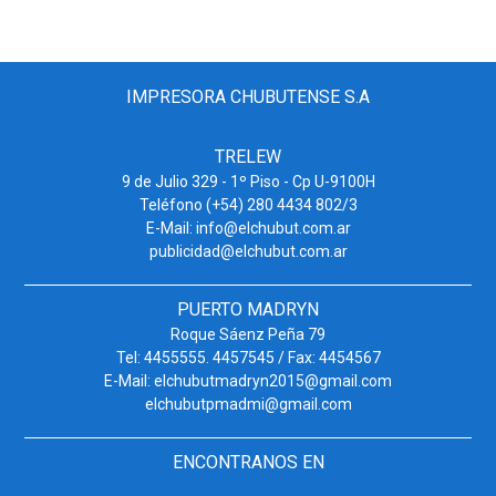
IMPRESORA CHUBUTENSE S.A
TRELEW
9 de Julio 329 - 1º Piso - Cp U-9100H
Teléfono (+54) 280 4434 802/3
E-Mail: info@elchubut.com.ar
publicidad@elchubut.com.ar
PUERTO MADRYN
Roque Sáenz Peña 79
Tel: 4455555. 4457545 / Fax: 4454567
E-Mail: elchubutmadryn2015@gmail.com
elchubutpmadmi@gmail.com
ENCONTRANOS EN