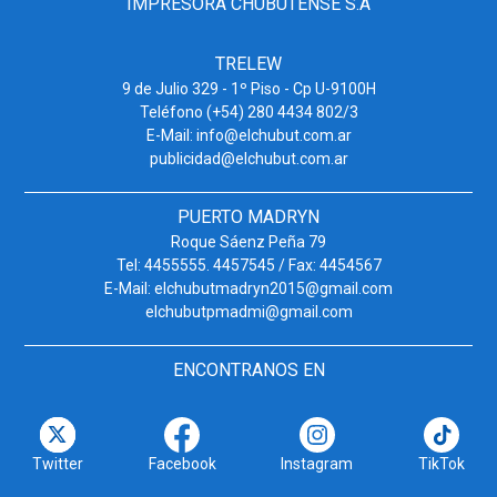
IMPRESORA CHUBUTENSE S.A
TRELEW
9 de Julio 329 - 1º Piso - Cp U-9100H
Teléfono (+54) 280 4434 802/3
E-Mail: info@elchubut.com.ar
publicidad@elchubut.com.ar
PUERTO MADRYN
Roque Sáenz Peña 79
Tel: 4455555. 4457545 / Fax: 4454567
E-Mail: elchubutmadryn2015@gmail.com
elchubutpmadmi@gmail.com
ENCONTRANOS EN
Twitter
Facebook
Instagram
TikTok