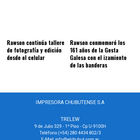
Rawson continúa tallere
Rawson conmemoró los
de fotografía y edición
161 años de la Gesta
desde el celular
Galesa con el izamiento
de las banderas
IMPRESORA CHUBUTENSE S.A
TRELEW
9 de Julio 329 - 1º Piso - Cp U-9100H
Teléfono (+54) 280 4434 802/3
E-Mail: info@elchubut.com.ar