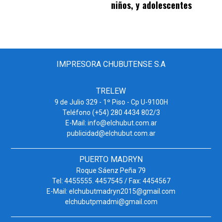
niños, y adolescentes
IMPRESORA CHUBUTENSE S.A
TRELEW
9 de Julio 329 - 1º Piso - Cp U-9100H
Teléfono (+54) 280 4434 802/3
E-Mail: info@elchubut.com.ar
publicidad@elchubut.com.ar
PUERTO MADRYN
Roque Sáenz Peña 79
Tel: 4455555. 4457545 / Fax: 4454567
E-Mail: elchubutmadryn2015@gmail.com
elchubutpmadmi@gmail.com