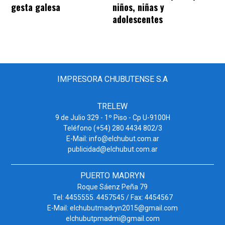
gesta galesa
niños, niñas y
adolescentes
IMPRESORA CHUBUTENSE S.A
TRELEW
9 de Julio 329 - 1º Piso - Cp U-9100H
Teléfono (+54) 280 4434 802/3
E-Mail: info@elchubut.com.ar
publicidad@elchubut.com.ar
PUERTO MADRYN
Roque Sáenz Peña 79
Tel: 4455555. 4457545 / Fax: 4454567
E-Mail: elchubutmadryn2015@gmail.com
elchubutpmadmi@gmail.com