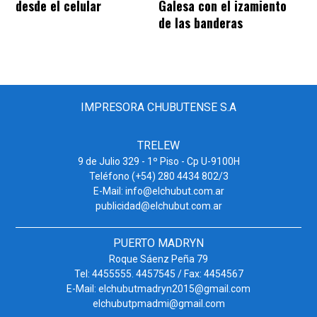
desde el celular
Galesa con el izamiento
de las banderas
IMPRESORA CHUBUTENSE S.A
TRELEW
9 de Julio 329 - 1º Piso - Cp U-9100H
Teléfono (+54) 280 4434 802/3
E-Mail: info@elchubut.com.ar
publicidad@elchubut.com.ar
PUERTO MADRYN
Roque Sáenz Peña 79
Tel: 4455555. 4457545 / Fax: 4454567
E-Mail: elchubutmadryn2015@gmail.com
elchubutpmadmi@gmail.com