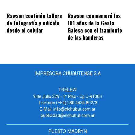
Rawson continúa tallere
Rawson conmemoró los
de fotografía y edición
161 años de la Gesta
desde el celular
Galesa con el izamiento
de las banderas
IMPRESORA CHUBUTENSE S.A
TRELEW
9 de Julio 329 - 1º Piso - Cp U-9100H
Teléfono (+54) 280 4434 802/3
E-Mail: info@elchubut.com.ar
publicidad@elchubut.com.ar
PUERTO MADRYN