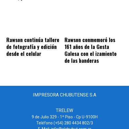
Rawson continúa tallere
Rawson conmemoró los
de fotografía y edición
161 años de la Gesta
desde el celular
Galesa con el izamiento
de las banderas
IMPRESORA CHUBUTENSE S.A
TRELEW
9 de Julio 329 - 1º Piso - Cp U-9100H
Teléfono (+54) 280 4434 802/3
E-Mail: info@elchubut.com.ar