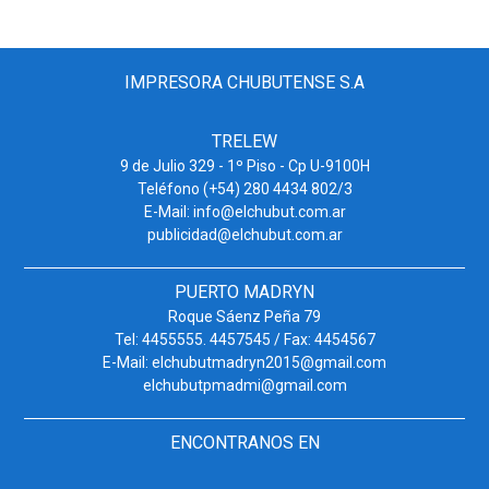
IMPRESORA CHUBUTENSE S.A
TRELEW
9 de Julio 329 - 1º Piso - Cp U-9100H
Teléfono (+54) 280 4434 802/3
E-Mail: info@elchubut.com.ar
publicidad@elchubut.com.ar
PUERTO MADRYN
Roque Sáenz Peña 79
Tel: 4455555. 4457545 / Fax: 4454567
E-Mail: elchubutmadryn2015@gmail.com
elchubutpmadmi@gmail.com
ENCONTRANOS EN