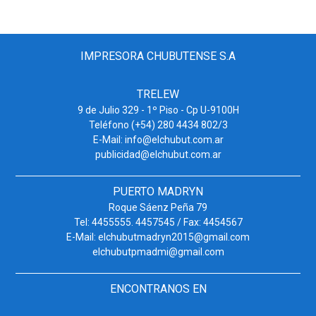
IMPRESORA CHUBUTENSE S.A
TRELEW
9 de Julio 329 - 1º Piso - Cp U-9100H
Teléfono (+54) 280 4434 802/3
E-Mail: info@elchubut.com.ar
publicidad@elchubut.com.ar
PUERTO MADRYN
Roque Sáenz Peña 79
Tel: 4455555. 4457545 / Fax: 4454567
E-Mail: elchubutmadryn2015@gmail.com
elchubutpmadmi@gmail.com
ENCONTRANOS EN