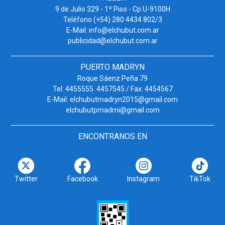
9 de Julio 329 - 1º Piso - Cp U-9100H
Teléfono (+54) 280 4434 802/3
E-Mail: info@elchubut.com.ar
publicidad@elchubut.com.ar
PUERTO MADRYN
Roque Sáenz Peña 79
Tel: 4455555. 4457545 / Fax: 4454567
E-Mail: elchubutmadryn2015@gmail.com
elchubutpmadmi@gmail.com
ENCONTRANOS EN
Twitter
Facebook
Instagram
TikTok